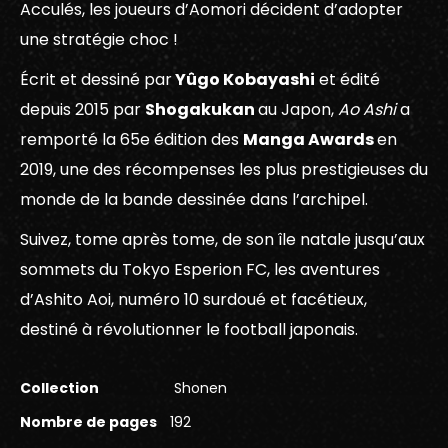
Acculés, les joueurs d’Aomori décident d’adopter
une stratégie choc !
Écrit et dessiné par
Yûgo Kobayashi
et édité
depuis 2015 par
Shogakukan
au Japon,
Ao Ashi
a
remporté la 65e édition des
Manga Awards
en
2019, une des récompenses les plus prestigieuses du
monde de la bande dessinée dans l’archipel.
Suivez, tome après tome, de son île natale jusqu’aux
sommets du Tokyo Esperion FC, les aventures
d’Ashito Aoi, numéro 10 surdoué et facétieux,
destiné à révolutionner le football japonais.
Collection
Shonen
Nombre de pages
192