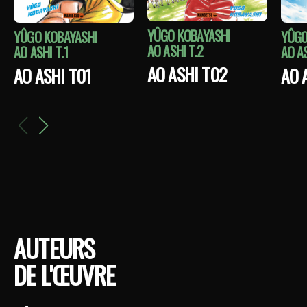
YÛGO KOBAYASHI
YÛGO KOBAYASHI
YÛGO
AO ASHI T.2
AO ASHI T.1
AO AS
AO ASHI T02
AO ASHI T01
AO 
AUTEURS
DE L'ŒUVRE