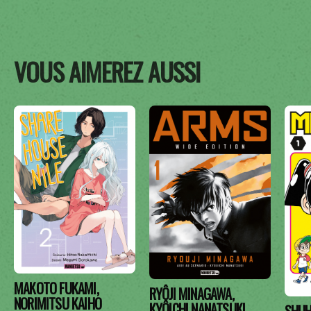
VOUS AIMEREZ AUSSI
MAKOTO FUKAMI,
RYÔJI MINAGAWA,
NORIMITSU KAIHO
KYÔICHI NANATSUKI
SHUH