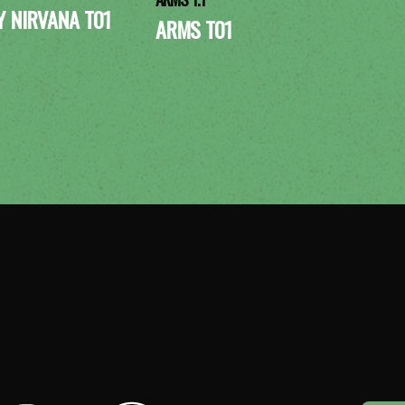
Y NIRVANA T01
ARMS T01