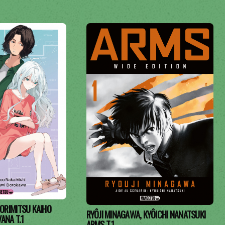
ORIMITSU KAIHO
RYÔJI MINAGAWA, KYÔICHI NANATSUKI
VANA T.1
ARMS T.1