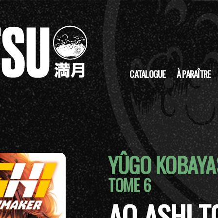
CATALOGUE
À PARAÎTRE
YÛGO KOBAYA
TOME 6
AO ASHI T