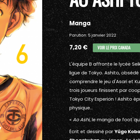
Manga
Parution: 5 janvier 2022
7,20 €
VOIR LE PRIX CANADA
L'équipe B affronte le lycée Se
ligue de Tokyo. Ashito, obsédé
comprendre le jeu d'Asari et K
trois joueurs finissent par co
Tokyo City Esperion ! Ashito é
physique…
«
Ao Ashi
, le manga de foot qu'
Écrit et dessiné par
Yûgo Kob