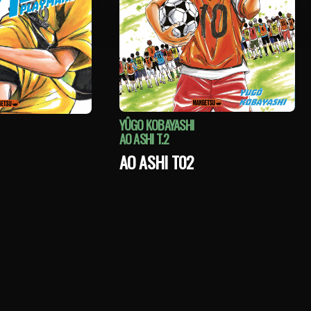
YÛGO KOBAYASHI
AO ASHI T.2
AO ASHI T02