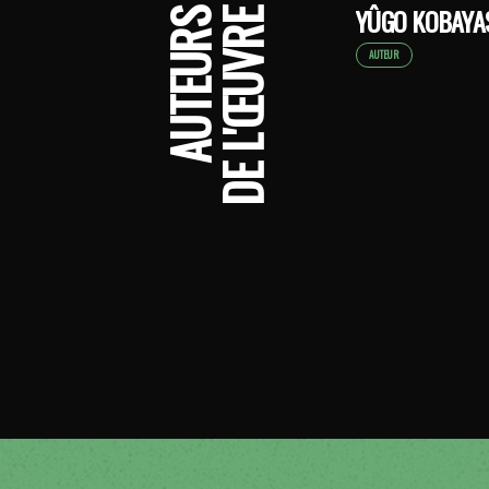
YÛGO KOBAYA
AUTEURS
DE L'ŒUVRE
AUTEUR