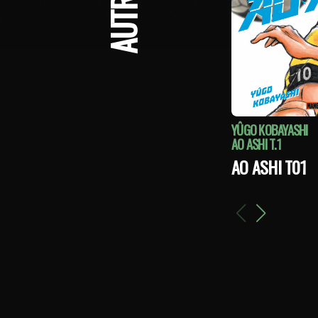
YÛGO KOBAYASHI
AO ASHI T.1
AO ASHI T01