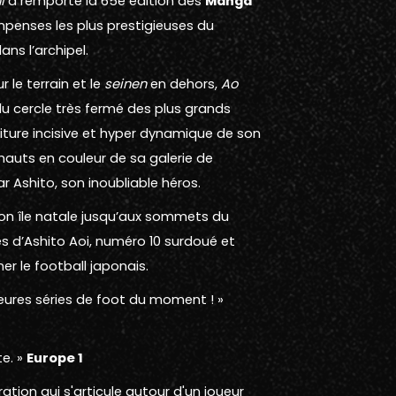
i
a remporté la 65e édition des
Manga
mpenses les plus prestigieuses du
ns l’archipel.
ur le terrain et le
seinen
en dehors,
Ao
 du cercle très fermé des plus grands
iture incisive et hyper dynamique de son
auts en couleur de sa galerie de
Ashito, son inoubliable héros.
on île natale jusqu’aux sommets du
es d’Ashito Aoi, numéro 10 surdoué et
er le football japonais.
eures séries de foot du moment ! »
te. »
Europe 1
ation qui s'articule autour d'un joueur