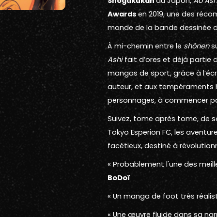
Shogakukan
au Japon,
Ao Ash
Awards
en 2019, une des réco
monde de la bande dessinée da
À mi-chemin entre le
shônen
s
Ashi
fait d’ores et déjà partie
mangas de sport, grâce à l’écr
auteur, et aux tempéraments h
personnages, à commencer par 
Suivez, tome après tome, de s
Tokyo Esperion FC, les aventur
facétieux, destiné à révolutionn
« Probablement l'une des meill
BoDoï
« Un manga de foot très réalis
« Une œuvre fluide dans sa narr