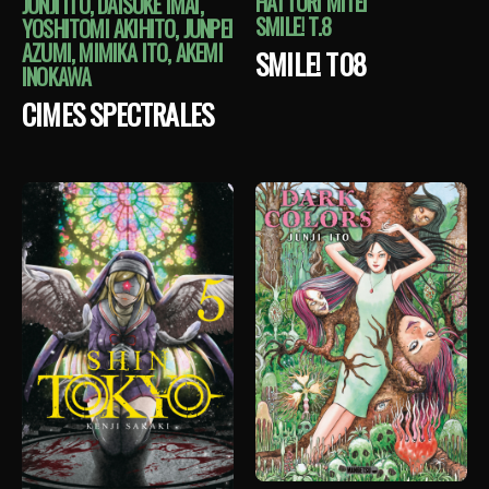
HATTORI MITEI
JUNJI ITO, DAISUKE IMAI,
SMILE! T.8
YOSHITOMI AKIHITO, JUNPEI
AZUMI, MIMIKA ITO, AKEMI
SMILE! T08
INOKAWA
CIMES SPECTRALES