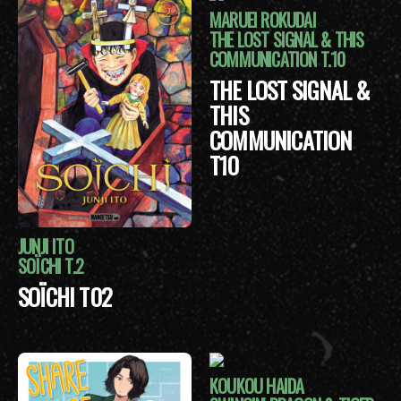
MARUEI ROKUDAI
THE LOST SIGNAL & THIS
COMMUNICATION T.10
THE LOST SIGNAL &
THIS
COMMUNICATION
T10
JUNJI ITO
SOÏCHI T.2
SOÏCHI T02
KOUKOU HAIDA