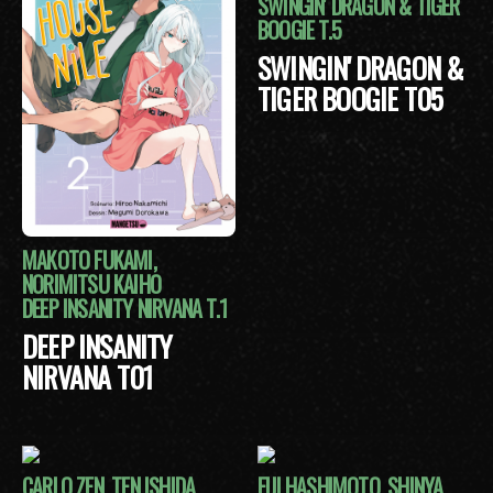
SWINGIN' DRAGON & TIGER
BOOGIE T.5
SWINGIN' DRAGON &
TIGER BOOGIE T05
MAKOTO FUKAMI,
NORIMITSU KAIHO
DEEP INSANITY NIRVANA T.1
DEEP INSANITY
NIRVANA T01
CARLO ZEN, TEN ISHIDA
EIJI HASHIMOTO, SHINYA