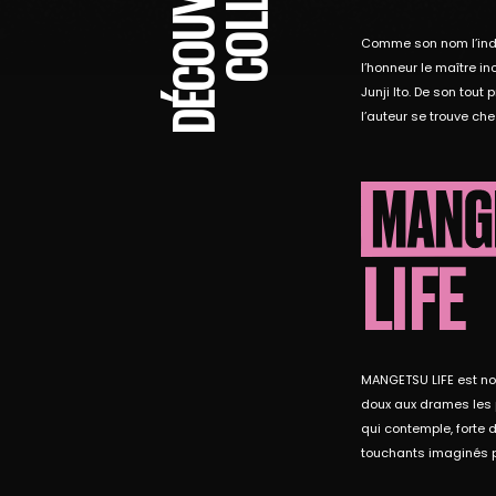
Comme son nom l’indi
l’honneur le maître in
Junji Ito. De son tout
l’auteur se trouve ch
LIFE
MANGETSU LIFE est notr
doux aux drames les p
qui contemple, forte d
touchants imaginés p