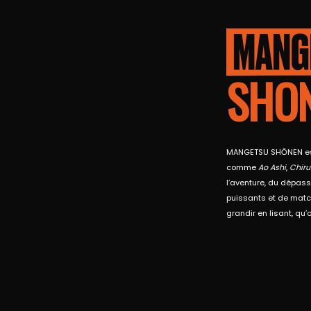
SHO
MANGETSU SHŌNEN est 
comme
Ao Ashi
,
Chir
l’aventure, du dépas
puissants et de matc
grandir en lisant, qu’