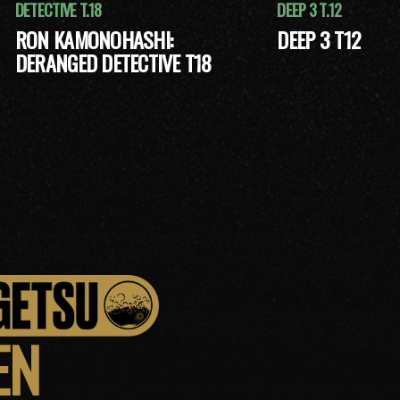
DETECTIVE T.18
DEEP 3 T.12
RON KAMONOHASHI:
DEEP 3 T12
DERANGED DETECTIVE T18
EN