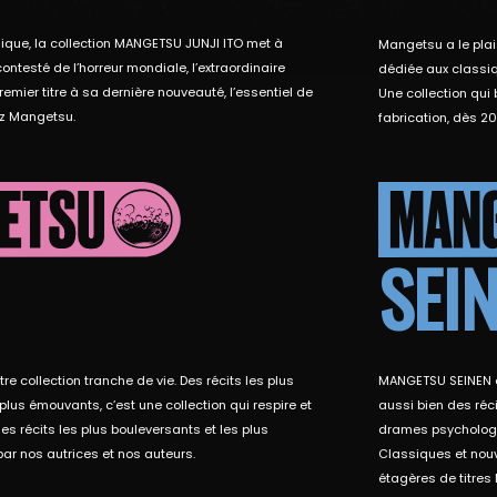
que, la collection MANGETSU JUNJI ITO met à
Mangetsu a le plai
contesté de l’horreur mondiale, l’extraordinaire
dédiée aux classi
 premier titre à sa dernière nouveauté, l’essentiel de
Une collection qui 
ez Mangetsu.
fabrication, dès 20
SEI
e collection tranche de vie. Des récits les plus
MANGETSU SEINEN es
lus émouvants, c’est une collection qui respire et
aussi bien des réc
es récits les plus bouleversants et les plus
drames psychologiq
ar nos autrices et nos auteurs.
Classiques et nouv
étagères de titres