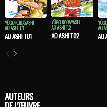
YÛGO KOBAYASHI
YÛGO KOBAYASHI
YÛGO
AO ASHI T.2
AO ASHI T.1
AO AS
AO ASHI T02
AO ASHI T01
AO 
AUTEURS
DE L'ŒUVRE