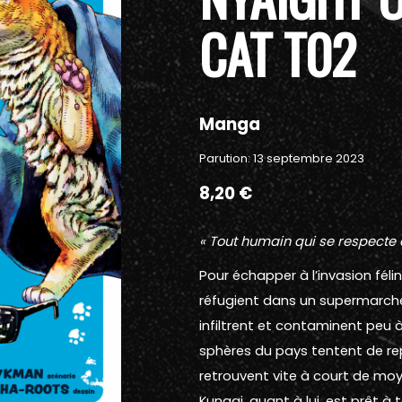
CAT T02
Manga
Parution: 13 septembre 2023
8,20 €
« Tout humain qui se respecte e
Pour échapper à l’invasion fél
réfugient dans un supermarché
infiltrent et contaminent peu à
sphères du pays tentent de re
retrouvent vite à court de moy
Kunagi, quant à lui, est prêt à 