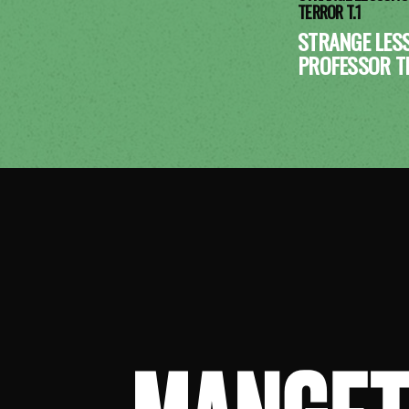
TERROR T.1
STRANGE LES
PROFESSOR T