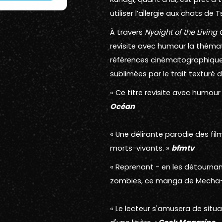
utiliser l’allergie aux chats d
À travers
Nyaight of the Living 
revisite avec humour la thém
références cinématographiques
sublimées par le trait texturé 
« Ce titre revisite avec humou
Océan
« Une délirante parodie des f
morts-vivants. »
bfmtv
« Reprenant - en les détournan
zombies, ce manga de Mecha-ro
« Le lecteur s'amusera de situ