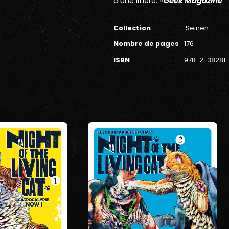
d'une litière. »
Geek Magazine
Collection
Seinen
Nombre de pages
176
ISBN
978-2-38281