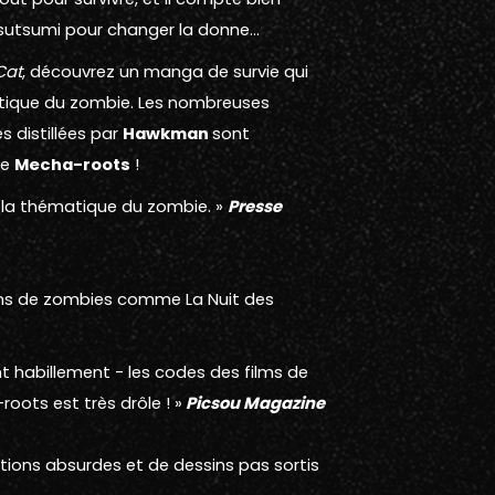
e Tsutsumi pour changer la donne…
Cat
, découvrez un manga de survie qui
atique du zombie. Les nombreuses
 distillées par
Hawkman
sont
de
Mecha-roots
!
r la thématique du zombie. »
Presse
ilms de zombies comme La Nuit des
t habillement - les codes des films de
ots est très drôle ! »
Picsou Magazine
ations absurdes et de dessins pas sortis