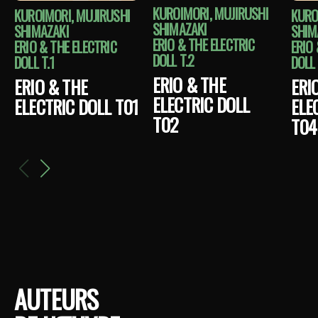
KUROIMORI, MUJIRUSHI
KUROIMORI, MUJIRUSHI
KURO
SHIMAZAKI
SHIMAZAKI
SHIM
ERIO & THE ELECTRIC
ERIO & THE ELECTRIC
ERIO 
DOLL T.2
DOLL T.1
DOLL 
ERIO & THE
ERIO & THE
ERI
ELECTRIC DOLL
ELECTRIC DOLL T01
ELE
T02
T04
AUTEURS