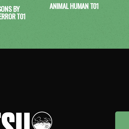
ANIMAL HUMAN T01
SONS BY
ERROR T01