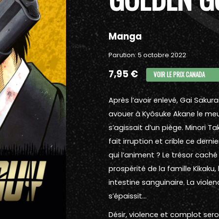
Manga
Parution: 5 octobre 2022
7,95 €
VOIR LE PRIX CANADA
Après l’avoir enlevé, Gai Sakura
avouer à Kyôsuke Akane le meur
s’agissait d’un piège. Minori Ta
fait irruption et crible ce dern
qui l’animent ? Le trésor cac
prospérité de la famille Kikaku
intestine sanguinaire. La viole
s’épaissit…
Désir, violence et complot ser