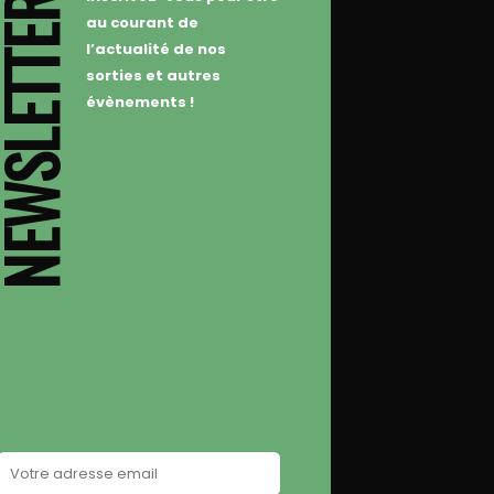
WSLETTER
au courant de
l’actualité de nos
sorties et autres
évènements !