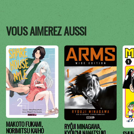
VOUS AIMEREZ AUSSI
MAKOTO FUKAMI,
RYÔJI MINAGAWA,
NORIMITSU KAIHO
KYÔICHI NANATSUKI
SHUH