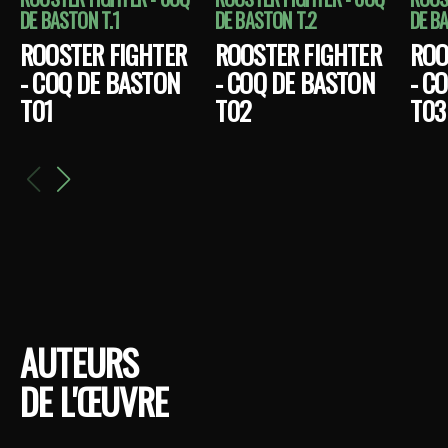
DE BASTON T.1
DE BASTON T.2
DE B
ROOSTER FIGHTER
ROOSTER FIGHTER
ROO
- COQ DE BASTON
- COQ DE BASTON
- C
T01
T02
T03
AUTEURS
DE L'ŒUVRE