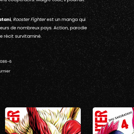
…
atani
,
Rooster Fighter
est un manga qui
teurs de nombreux pays. Action, parodie
 récit survitaminé.
-086-6
urnier