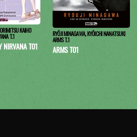
ORIMITSU KAIHO
RYÔJI MINAGAWA, KYÔICHI NANATSUKI
VANA T.1
ARMS T.1
Y NIRVANA T01
ARMS T01