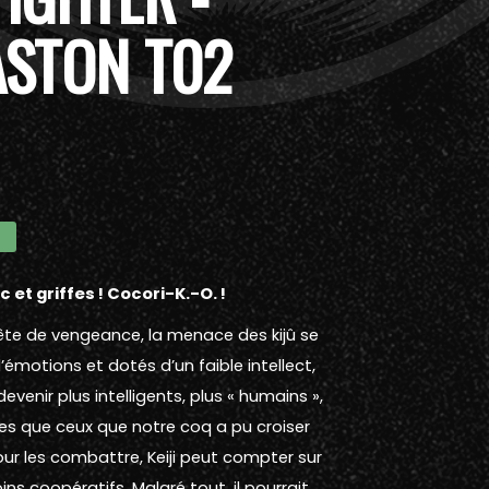
ASTON T02
ec et griffes ! Cocori-K.-O. !
uête de vengeance, la menace des kijû se
’émotions et dotés d’un faible intellect,
evenir plus intelligents, plus « humains »,
les que ceux que notre coq a pu croiser
r les combattre, Keiji peut compter sur
ns coopératifs. Malgré tout, il pourrait