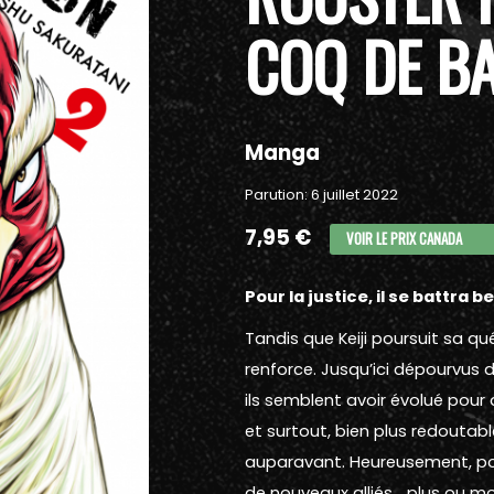
COQ DE B
Manga
Parution: 6 juillet 2022
7,95 €
VOIR LE PRIX CANADA
Pour la justice, il se battra b
Tandis que Keiji poursuit sa q
renforce. Jusqu’ici dépourvus d
ils semblent avoir évolué pour d
et surtout, bien plus redoutab
auparavant. Heureusement, pou
de nouveaux alliés… plus ou moi