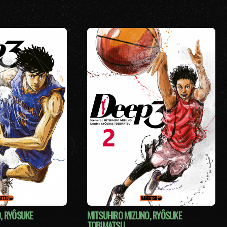
, RYÔSUKE
MITSUHIRO MIZUNO, RYÔSUKE
TOBIMATSU