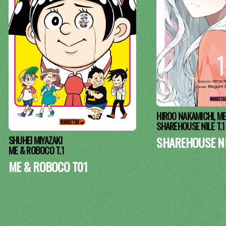
HIROO NAKAMICHI, 
SHAREHOUSE NILE T.1
SHUHEI MIYAZAKI
SHAREHOUSE NI
ME & ROBOCO T.1
ME & ROBOCO T01