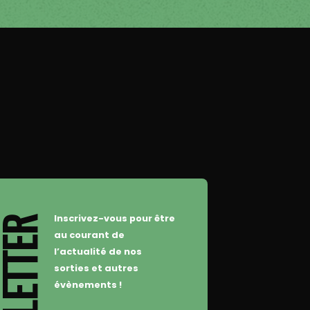
Inscrivez-vous pour être
WSLETTER
au courant de
l’actualité de nos
sorties et autres
évènements !