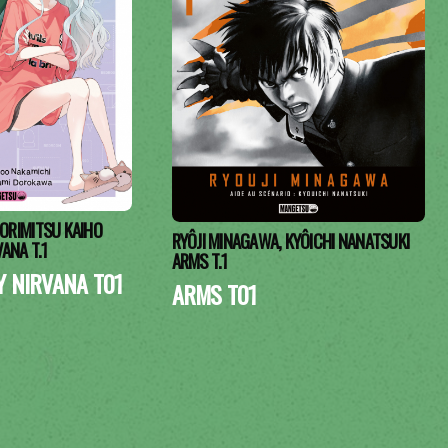
ORIMITSU KAIHO
RYÔJI MINAGAWA, KYÔICHI NANATSUKI
VANA T.1
ARMS T.1
Y NIRVANA T01
ARMS T01