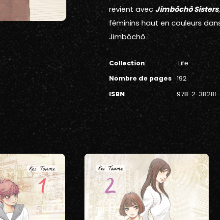
revient avec
Jimbôchô Sisters
féminins haut en couleurs dans
Jimbôchô.
Collection
Life
Nombre de pages
192
ISBN
978-2-38281