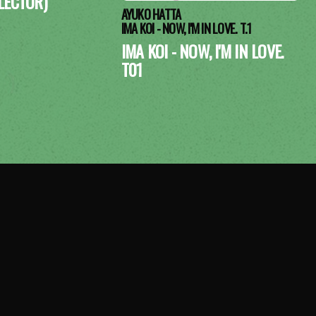
LECTOR)
AYUKO HATTA
IMA KOI - NOW, I'M IN LOVE. T.1
IMA KOI - NOW, I'M IN LOVE.
T01