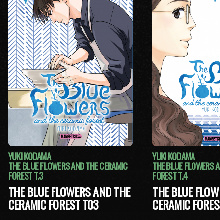
YUKI KODAMA
YUKI KODAMA
THE BLUE FLOWERS AND THE CERAMIC
THE BLUE FLOWERS A
FOREST T.3
FOREST T.4
THE BLUE FLOWERS AND THE
THE BLUE FLOW
CERAMIC FOREST T03
CERAMIC FORES