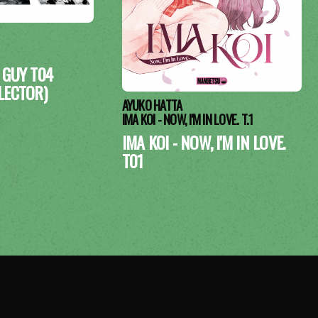
 GUY T04
LECTOR)
AYUKO HATTA
IMA KOI - NOW, I'M IN LOVE. T.1
IMA KOI - NOW, I'M IN LOVE.
T01