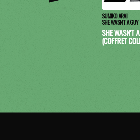
SUMIKO ARAI
SHE WASN'T A GUY
SHE WASN'T A
(COFFRET COL