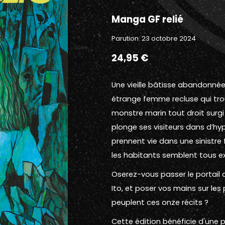
Manga GF relié
Parution: 23 octobre 2024
24,95 €
Une vieille bâtisse abandonné
étrange femme recluse qui trou
monstre marin tout droit surgi
plonge ses visiteurs dans d’hy
prennent vie dans une sinistre 
les habitants semblent tous 
Oserez-vous passer le portail d
Ito, et poser vos mains sur les
peuplent ces onze récits ?
Cette édition bénéficie d'une 