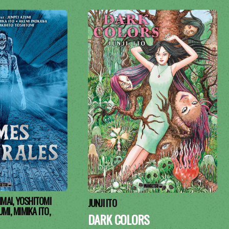
 IMAI, YOSHITOMI
JUNJI ITO
UMI, MIMIKA ITO,
DARK COLORS