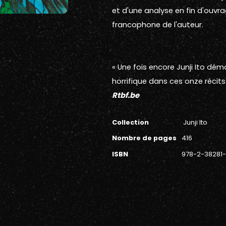
et d'une analyse en fin d'ouvr
francophone de l'auteur.
« Une fois encore Junji Ito d
horrifique dans ces onze récit
Rtbf.be
Collection
Junji Ito
Nombre de pages
416
ISBN
978-2-38281