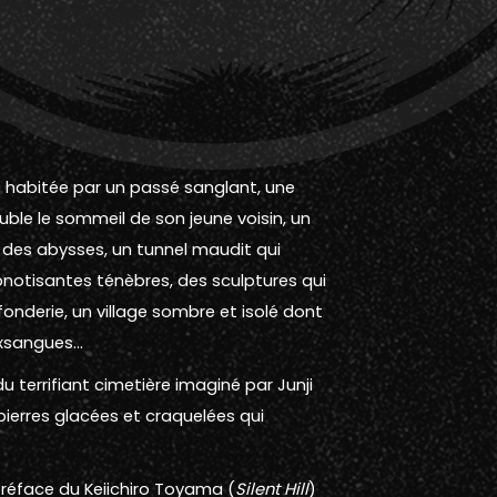
e habitée par un passé sanglant, une
ble le sommeil de son jeune voisin, un
 des abysses, un tunnel maudit qui
pnotisantes ténèbres, des sculptures qui
fonderie, un village sombre et isolé dont
exsangues…
u terrifiant cimetière imaginé par Junji
 pierres glacées et craquelées qui
préface du Keiichiro Toyama (
Silent Hill
)